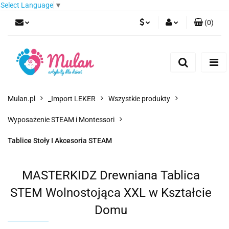
Select Language
▼
(
0
)
PLN
Zaloguj się
Zarejestruj się
EUR
Dodaj zgłoszenie
CZK
Mulan.pl
_Import LEKER
Wszystkie produkty
Wyposażenie STEAM i Montessori
Tablice Stoły I Akcesoria STEAM
MASTERKIDZ Drewniana Tablica
STEM Wolnostojąca XXL w Kształcie
Domu