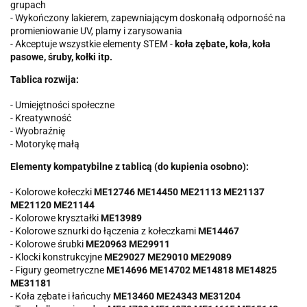
grupach
- Wykończony lakierem, zapewniającym doskonałą odporność na
promieniowanie UV, plamy i zarysowania
- Akceptuje wszystkie elementy STEM -
koła zębate, koła, koła
pasowe, śruby, kołki itp.
Tablica rozwija:
- Umiejętności społeczne
- Kreatywność
- Wyobraźnię
- Motorykę małą
Elementy kompatybilne z tablicą (do kupienia osobno):
- Kolorowe kołeczki
ME12746
ME14450
ME21113
ME21137
ME21120
ME21144
- Kolorowe kryształki
ME13989
- Kolorowe sznurki do łączenia z kołeczkami
ME14467
- Kolorowe śrubki
ME20963
ME29911
- Klocki konstrukcyjne
ME29027
ME29010
ME29089
- Figury geometryczne
ME14696
ME14702
ME14818
ME14825
ME31181
- Koła zębate i łańcuchy
ME13460
ME24343
ME31204