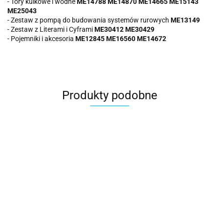
- Tory kulkowe i wodne
ME14788
ME14870
ME14665
ME15143
ME25043
- Zestaw z pompą do budowania systemów rurowych
ME13149
- Zestaw z Literami i Cyframi
ME30412
ME30429
- Pojemniki i akcesoria
ME12845
ME16560
ME14672
Produkty podobne
MASTERKIDZ
MASTERKIDZ
MASTERKIDZ
MAS
MASTERKIDZ
Akrylowe
Panel
Panel
Pane
Zestaw
Kolorowe
Świetlny LED
Ścienny
Ście