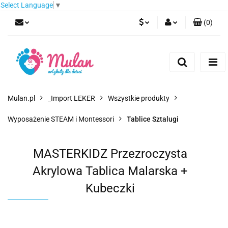
Select Language
▼
(
0
)
PLN
Zaloguj się
Zarejestruj się
EUR
Dodaj zgłoszenie
CZK
Mulan.pl
_Import LEKER
Wszystkie produkty
Wyposażenie STEAM i Montessori
Tablice Sztalugi
MASTERKIDZ Przezroczysta
Akrylowa Tablica Malarska +
Kubeczki