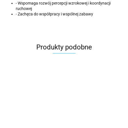
- Wspomaga rozwój percepcji wzrokowej i koordynacji
ruchowej
- Zachęca do współpracy i wspólnej zabawy
Produkty podobne
STEP2
MASTERKIDZ
Dwustronna
MASTERKIDZ
Ogromna
Tablica
Tablica
MASTERKIDZ 4
527.00
Drewniana
Sztaluga Z
Akrylkowa
Stronna Tablica
3163.00
2051.00
Sztaluga
Akcesoriami
Przezroczysta
Przezroczysta