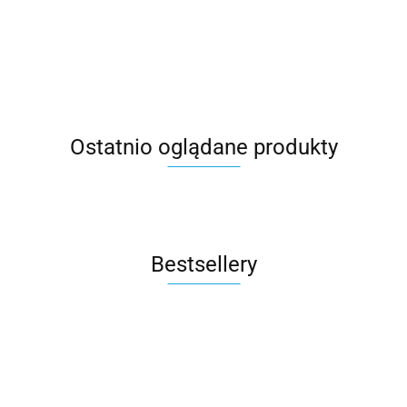
2992.00
Okienna Do
Powierzchnia
Akrylowa Do
Malowania
Malarska
Malowania +
Kubeczki
Ostatnio oglądane produkty
Bestsellery