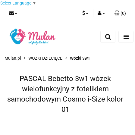
Select Language
▼
(
0
)
PLN
Zaloguj się
Zarejestruj się
EUR
Dodaj zgłoszenie
CZK
Mulan.pl
WÓZKI DZIECIĘCE
Wózki 3w1
PASCAL Bebetto 3w1 wózek
wielofunkcyjny z fotelikiem
samochodowym Cosmo i-Size kolor
01