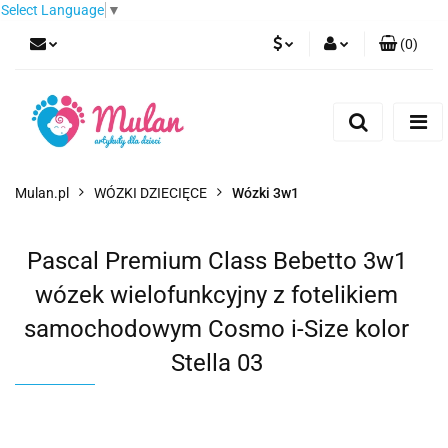
Select Language
▼
(
0
)
PLN
Zaloguj się
Zarejestruj się
EUR
Dodaj zgłoszenie
CZK
Mulan.pl
WÓZKI DZIECIĘCE
Wózki 3w1
Pascal Premium Class Bebetto 3w1
wózek wielofunkcyjny z fotelikiem
samochodowym Cosmo i-Size kolor
Stella 03