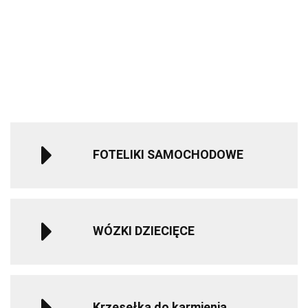
Sparco Kids
Sparco Kids
Kinderkraft
Optical
Green
639.90
639.90
SK7000i i-Size
SK7000i i-Si
Mata
299.00
-10%
-10%
fotelik
fotelik
edukacyjna
1240.00
1240.00
-16%
579.05
579.05
samochodowy
samochodo
kontrastowa
-10%
-10%
249.99
40-150 cm 0-
40-150 cm 0
1119.99
1119.99
12 lat - Blue
12 lat - Blac
FOTELIKI SAMOCHODOWE
WÓZKI DZIECIĘCE
Krzesełka do karmienia