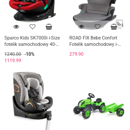
Sparco Kids SK7000i i-Size
ROAD FIX Bebe Confort
fotelik samochodowy 40-
Fotelik samochodowy i-
150 cm 0-12 lat - Red
Size 15-36 kg 100 - 150 cm
1240.00
-10%
279.90
- Mist Grey
1119.99