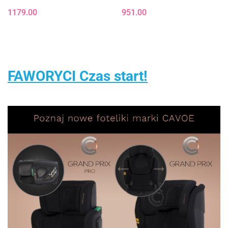
samochodowy od ok. 3-12
i Lejkiem + Zwierzątka
1179.00
951.00
lat - PLUS Mirage Grey
FAWORYCI Czas start!