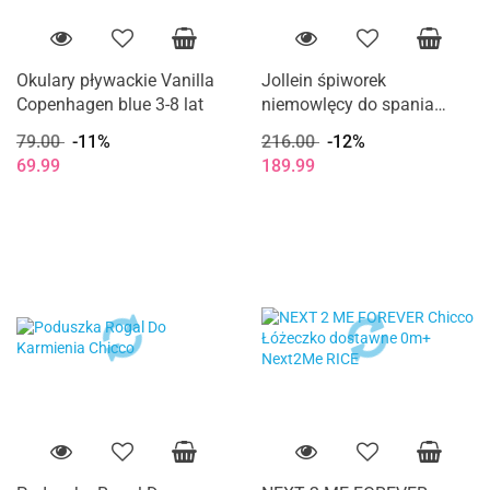
Okulary pływackie Vanilla
Jollein śpiworek
Copenhagen blue 3-8 lat
niemowlęcy do spania
całoroczny z odpinanymi
79.00
-11%
216.00
-12%
rękawami TEDDY BEAR 90
69.99
189.99
cm