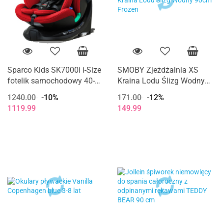
Sparco Kids SK7000i i-Size
SMOBY Zjeżdżalnia XS
fotelik samochodowy 40-
Kraina Lodu Ślizg Wodny
150 cm 0-12 lat - Red
90cm Frozen
1240.00
-10%
171.00
-12%
1119.99
149.99