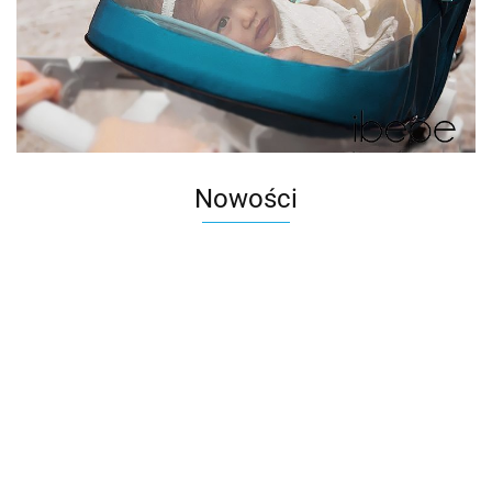
Nowości
Autko
Kosz na
Metalo
WOOPIE
WOOPIE
butelki
1:43
Stolik
Stolik
HULAJNOGA 2-
33.00
zwrotne
Merced
Wodny 2w1
Wodny 4w1
KOŁOWA STAR
88.00
142.00
151.00
kaucyjne z
AMG G
Piaskownica
Piaskownica