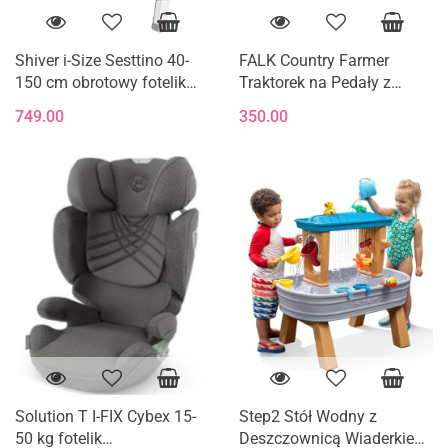
Shiver i-Size Sesttino 40-
FALK Country Farmer
150 cm obrotowy fotelik
Traktorek na Pedały z
samochodowy 0-36 kg -
Przyczepką Zielony 2-5 lat
749.00
350.00
Gray/Gold
Solution T I-FIX Cybex 15-
Step2 Stół Wodny z
50 kg fotelik
Deszczownicą Wiaderkiem