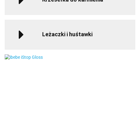
Leżaczki i huśtawki