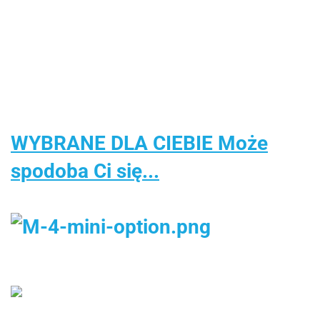
WARS
wyjmowaną
204.00
Biały
z
Wodospad
SZTURMOWIEC
torbą
RASTA
Krzesełkiem
XL 4-
segregacja
Aquapark z
Poziomowy
śmieci
Delfinem
Delfin
recykling
WYBRANE DLA CIEBIE Może
spodoba Ci się...