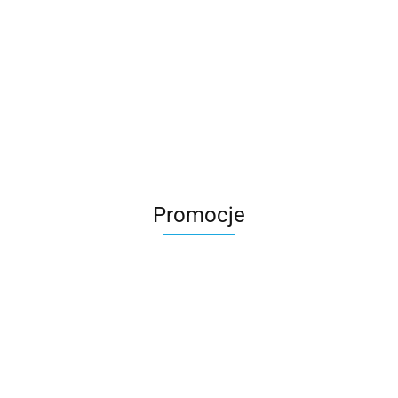
Promocje
M2 wózek
M2 wózek
EDUMEE
spacerowy
spacerowy