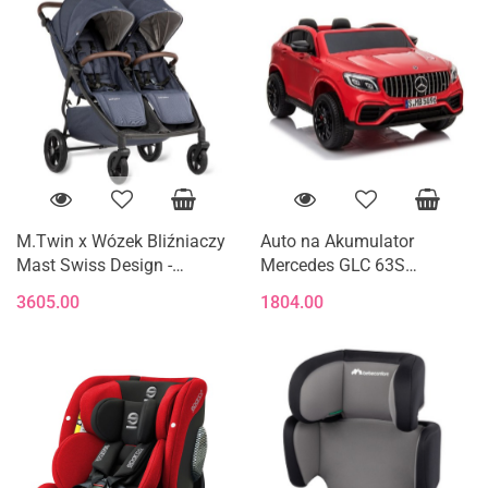
M.Twin x Wózek Bliźniaczy
Auto na Akumulator
Mast Swiss Design -
Mercedes GLC 63S
Blueberry (Koła HP)
Dwuosobowy Światła LED
3605.00
1804.00
MP3 Czerwony