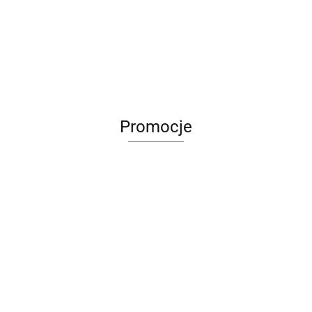
Promocje
M2 wózek
M2 wózek
EDUMEE
spacerowy
spacerowy
Sparco Kids
Sparco Kids
Kinderkraft
Optical
Green
639.90
639.90
SK7000i i-Size
SK7000i i-Si
Mata
299.00
-10%
-10%
fotelik
fotelik
edukacyjna