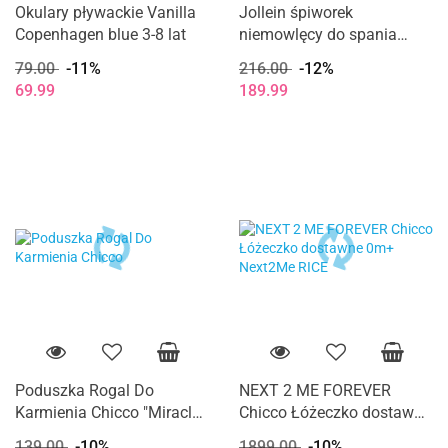
Okulary pływackie Vanilla
Jollein śpiworek
Copenhagen blue 3-8 lat
niemowlęcy do spania
całoroczny z odpinanymi
79.00
-11%
216.00
-12%
rękawami TEDDY BEAR 90
69.99
189.99
cm
Poduszka Rogal Do
NEXT 2 ME FOREVER
Karmienia Chicco "Miracle
Chicco Łóżeczko dostawne
Middle Insert" Boppy
0m+ Next2Me RICE
139.00
-10%
1899.00
-10%