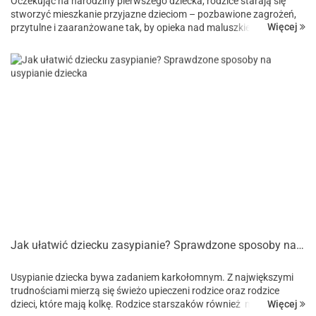
Oczekując na narodziny pierwszego dziecka, rodzice starają się
stworzyć mieszkanie przyjazne dzieciom – pozbawione zagrożeń,
Więcej
przytulne i zaaranżowane tak, by opieka nad maluszkiem,
szczególnie w pierwszych tygodniach i miesiącach jego życia, ...
Jak ułatwić dziecku zasypianie? Sprawdzone sposoby na usypianie dziecka
Usypianie dziecka bywa zadaniem karkołomnym. Z największymi
trudnościami mierzą się świeżo upieczeni rodzice oraz rodzice
Więcej
dzieci, które mają kolkę. Rodzice starszaków również miewają