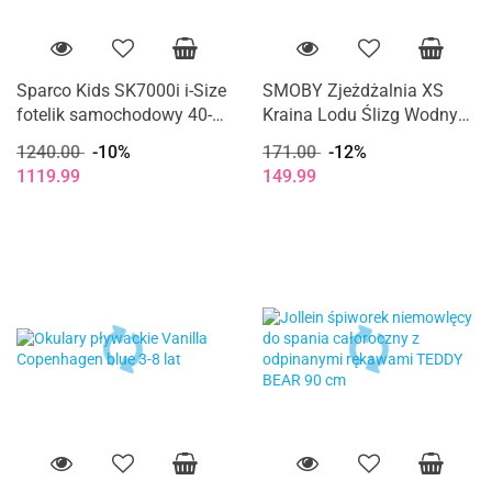
Sparco Kids SK7000i i-Size
SMOBY Zjeżdżalnia XS
fotelik samochodowy 40-
Kraina Lodu Ślizg Wodny
150 cm 0-12 lat - Red
90cm Frozen
1240.00
-10%
171.00
-12%
1119.99
149.99