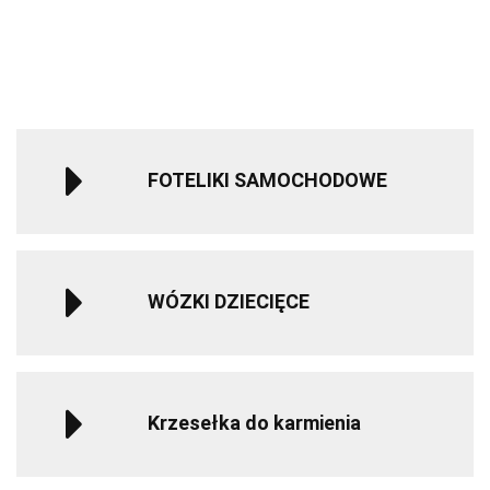
1240.00
1240.00
-16%
579.05
579.05
samochodowy
samochodo
kontrastowa
-10%
-10%
249.99
40-150 cm 0-
40-150 cm 0
1119.99
1119.99
12 lat - Blue
12 lat - Blac
FOTELIKI SAMOCHODOWE
WÓZKI DZIECIĘCE
Krzesełka do karmienia