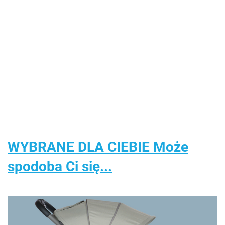
Kosz na
Metalo
WOOPIE
WOOPIE
butelki
1:43
Stolik
Stolik
HULAJNOGA 2-
33.00
zwrotne
Merced
Wodny 2w1
Wodny 4w1
KOŁOWA STAR
88.00
142.00
151.00
kaucyjne z
AMG G
Piaskownica
Piaskownica
WARS
wyjmowaną
204.00
Biały
z
Wodospad
SZTURMOWIEC
torbą
RASTA
Krzesełkiem
XL 4-
segregacja
Aquapark z
Poziomowy
śmieci
Delfinem
Delfin
recykling
WYBRANE DLA CIEBIE Może
spodoba Ci się...