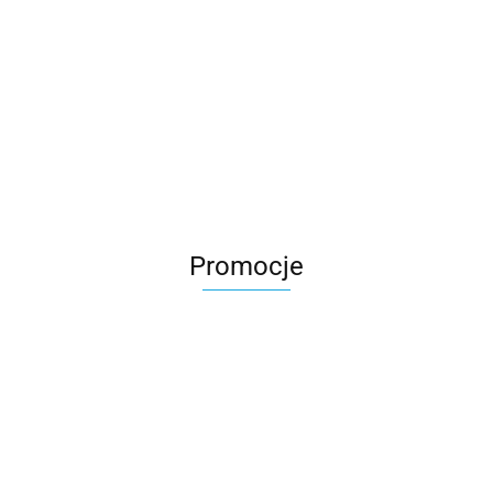
Promocje
M2 wózek
M2 wózek
EDUMEE
spacerowy
spacerowy