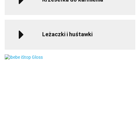
Leżaczki i huśtawki