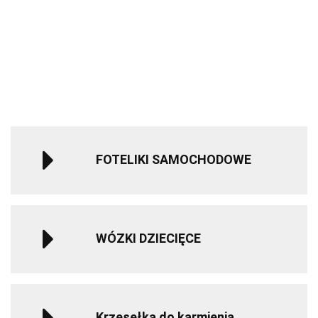
Sparco Kids
Sparco Kids
Kinderkraft
Optical
Green
639.90
639.90
SK7000i i-Size
SK7000i i-Si
Mata
299.00
-10%
-10%
fotelik
fotelik
edukacyjna
1240.00
1240.00
-16%
579.05
579.05
samochodowy
samochodo
kontrastowa
-10%
-10%
249.99
40-150 cm 0-
40-150 cm 0
1119.99
1119.99
12 lat - Blue
12 lat - Blac
FOTELIKI SAMOCHODOWE
WÓZKI DZIECIĘCE
Krzesełka do karmienia