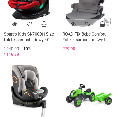
Sparco Kids SK7000i i-Size
ROAD FIX Bebe Confort
fotelik samochodowy 40-
Fotelik samochodowy i-
150 cm 0-12 lat - Red
Size 15-36 kg 100 - 150 cm
1240.00
-10%
279.90
- Mist Grey
1119.99