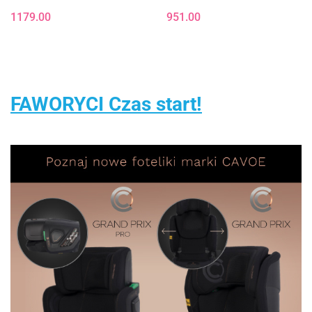
samochodowy od ok. 3-12
i Lejkiem + Zwierzątka
1179.00
951.00
lat - PLUS Mirage Grey
FAWORYCI Czas start!