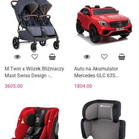
M.Twin x Wózek Bliźniaczy
Auto na Akumulator
Mast Swiss Design -
Mercedes GLC 63S
Blueberry (Koła HP)
Dwuosobowy Światła LED
3605.00
1804.00
MP3 Czerwony