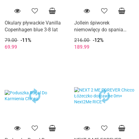
Okulary pływackie Vanilla
Jollein śpiworek
Copenhagen blue 3-8 lat
niemowlęcy do spania
całoroczny z odpinanymi
79.00
-11%
216.00
-12%
rękawami TEDDY BEAR 90
69.99
189.99
cm