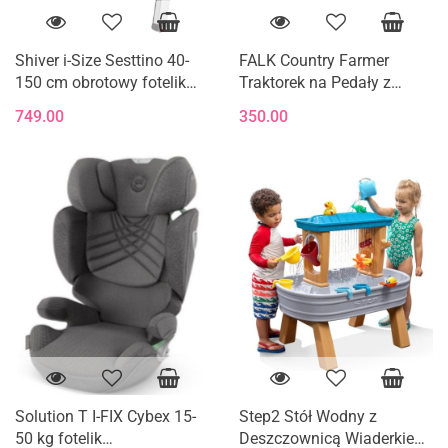
Shiver i-Size Sesttino 40-
FALK Country Farmer
150 cm obrotowy fotelik
Traktorek na Pedały z
samochodowy 0-36 kg -
Przyczepką Zielony 2-5 lat
749.00
350.00
Gray/Gold
Solution T I-FIX Cybex 15-
Step2 Stół Wodny z
50 kg fotelik
Deszczownicą Wiaderkiem