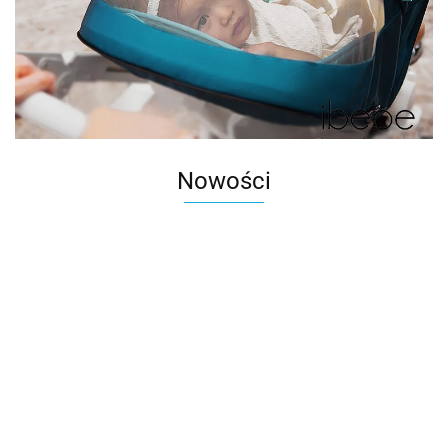
Nowości
Autko
Kosz na
Metalo
WOOPIE
WOOPIE
butelki
1:43
Stolik
Stolik
HULAJNOGA 2-
33.00
zwrotne
Merced
Wodny 2w1
Wodny 4w1
KOŁOWA STAR
88.00
142.00
151.00
kaucyjne z
AMG G
Piaskownica
Piaskownica