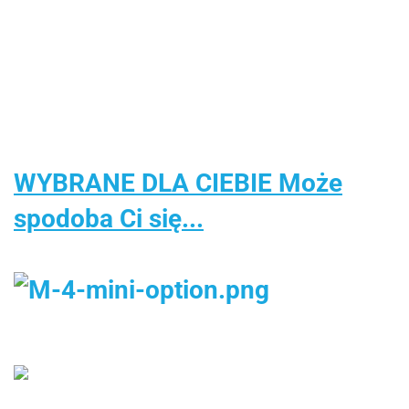
WARS
wyjmowaną
204.00
Biały
z
Wodospad
SZTURMOWIEC
torbą
RASTA
Krzesełkiem
XL 4-
segregacja
Aquapark z
Poziomowy
śmieci
Delfinem
Delfin
recykling
WYBRANE DLA CIEBIE Może
spodoba Ci się...