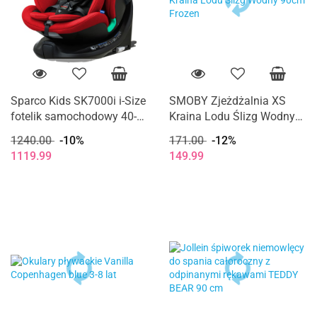
Sparco Kids SK7000i i-Size
SMOBY Zjeżdżalnia XS
fotelik samochodowy 40-
Kraina Lodu Ślizg Wodny
150 cm 0-12 lat - Red
90cm Frozen
1240.00
-10%
171.00
-12%
1119.99
149.99