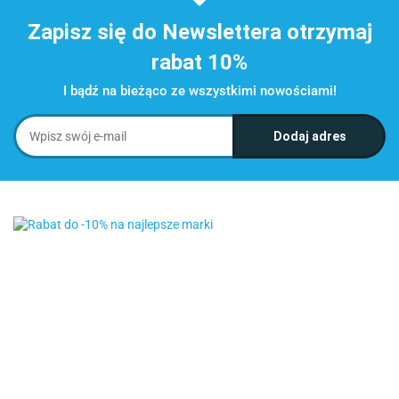
Zapisz się do Newslettera otrzymaj
rabat 10%
I bądź na bieżąco ze wszystkimi nowościami!