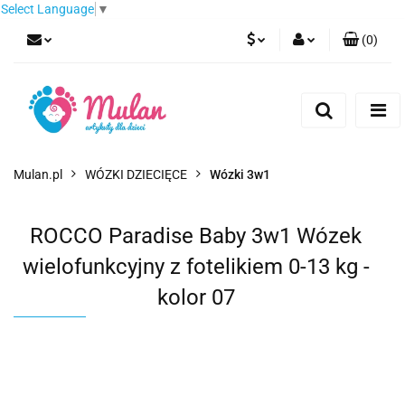
Select Language
▼
(
0
)
PLN
Zaloguj się
Zarejestruj się
EUR
Dodaj zgłoszenie
CZK
Mulan.pl
WÓZKI DZIECIĘCE
Wózki 3w1
ROCCO Paradise Baby 3w1 Wózek
wielofunkcyjny z fotelikiem 0-13 kg -
kolor 07