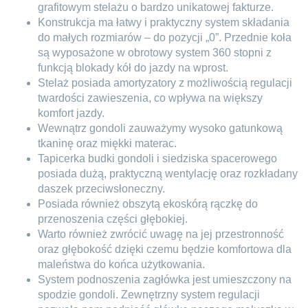
grafitowym stelażu o bardzo unikatowej fakturze.
Konstrukcja ma łatwy i praktyczny system składania
do małych rozmiarów – do pozycji „0”. Przednie koła
są wyposażone w obrotowy system 360 stopni z
funkcją blokady kół do jazdy na wprost.
Stelaż posiada amortyzatory z możliwością regulacji
twardości zawieszenia, co wpływa na większy
komfort jazdy.
Wewnątrz gondoli zauważymy wysoko gatunkową
tkaninę oraz miękki materac.
Tapicerka budki gondoli i siedziska spacerowego
posiada dużą, praktyczną wentylację oraz rozkładany
daszek przeciwsłoneczny.
Posiada również obszytą ekoskórą rączkę do
przenoszenia części głębokiej.
Warto również zwrócić uwagę na jej przestronność
oraz głębokość dzięki czemu będzie komfortowa dla
maleństwa do końca użytkowania.
System podnoszenia zagłówka jest umieszczony na
spodzie gondoli. Zewnętrzny system regulacji