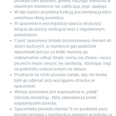
pozwala nam podnieść główkę naszego maluszka w
dowolnym momencie nie zakłócając jego
spokoju.
W lato bardzo przydatną funkcją jest wentylacją która
umożliwia obieg powietrza.
W spacerówce jest regulacja oparcia od pozycji
leżącej do pozycji siedzącej wraz z regulowanym
podnóżkiem.
Część spacerowa została przystosowana również do
dzieci wyższych, w momencie gdy podnóżek
spacerówki jest już za krótki możemy go
maksymalnie cofnąć dzięki czemu się chowa i nasza
pociecha może cieszyć się swobodą,
trzymając nogi
na podnóżku umieszczonym na stelażu.
Przykrycie na nóżki posiada zamek, aby nie trzeba
było go odpinać przy wyciąganiu dziecka ze
spacerówki.
Wersja spacerowa jest wyposażona w „pałąk”
(obszyty ekoskórą),
który zabezpiecza przed
wypadnięciem dziecka.
Spacerówka posiada również 5-cio punktowe pasy
bezpieczeństwa z możliwością regulacji wysokości w