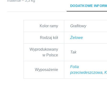
materiał – 3,3 kg
DODATKOWE INFOR
Kolor ramy
Grafitowy
Rodzaj kół
Żelowe
Wyprodukowany
Tak
w Polsce
Folia
Wyposażenie
przeciwdeszczowa
,
K