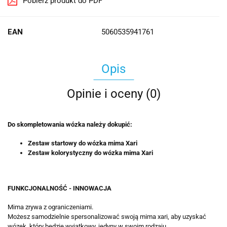
Pobierz produkt do PDF
EAN
5060535941761
Opis
Opinie i oceny (0)
Do skompletowania wózka należy dokupić:
Zestaw startowy do wózka mima Xari
Zestaw kolorystyczny do wózka mima Xari
FUNKCJONALNOŚĆ - INNOWACJA
Mima zrywa z ograniczeniami.
Możesz samodzielnie spersonalizować swoją mima xari, aby uzyskać
wózek, który będzie wyjątkowy, jedyny w swoim rodzaju.