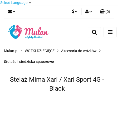
Select Language
▼
(
0
)
PLN
Zaloguj się
Zarejestruj się
EUR
Dodaj zgłoszenie
CZK
Mulan.pl
WÓZKI DZIECIĘCE
Akcesoria do wózków
Stelaże i siedziska spacerowe
Stelaż Mima Xari / Xari Sport 4G -
Black