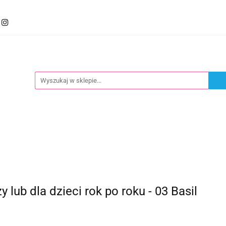
mocje
Kategorie
Foteliki
Wózki
Zabawki
llery
Polecamy
oteliki
Wózki
Zabawki
Karmienie
Nowoś
lub dla dzieci rok po roku - 03 Basil