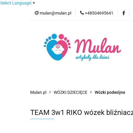
Select Language
▼
mulan@mulan.pl
+48504695641
Wyprzedaż
Pro
Nowości
Bestse
Wyprzedaż
Promocje
Kategorie
F
Mulan.pl
WÓZKI DZIECIĘCE
Wózki podwójne
TEAM 3w1 RIKO wózek bliźniaczy 