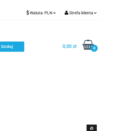
Waluta:
PLN
Strefa klienta
Karmienie
PLN
Zaloguj się
EUR
Zarejestruj się
CZK
Dodaj zgłoszenie
0,00 zł
0
ci
Bestsellery
Polecamy