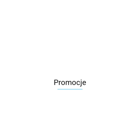
Promocje
M2 wózek
M2 wózek