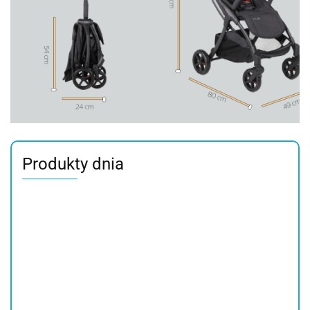
Produkty dnia
GRACO
Rito Rubber
ROAD FIX
Skoczek
grey Qplay
NEXT 2 ME
Bebe Confort
BUMPER
Rowerek
FOREVER Chicco
Fotelik
225.99
499.90