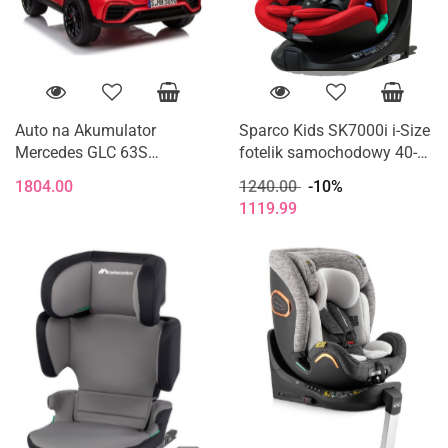
Auto na Akumulator
Sparco Kids SK7000i i-Size
Mercedes GLC 63S
fotelik samochodowy 40-
Dwuosobowy Światła LED
150 cm 0-12 lat - Red
1804.00
1240.00
-10%
MP3 Czerwony
1119.99