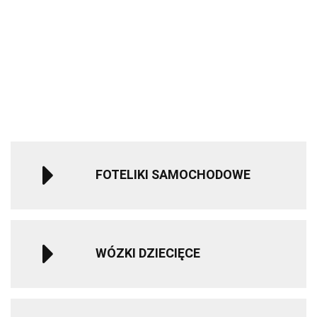
EDUMEE
spacerowy
spacerowy
Sparco Kids
Sparco Kids
Kinderkraft
Optical
Green
639.90
639.90
SK7000i i-Size
SK7000i i-Si
Mata
299.00
-10%
-10%
fotelik
fotelik
edukacyjna
1240.00
1240.00
-16%
579.05
579.05
samochodowy
samochodo
kontrastowa
-10%
-10%
249.99
40-150 cm 0-
40-150 cm 0
1119.99
1119.99
12 lat - Blue
12 lat - Blac
FOTELIKI SAMOCHODOWE
WÓZKI DZIECIĘCE