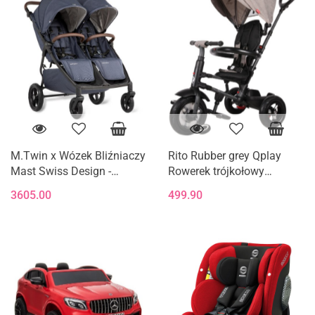
M.Twin x Wózek Bliźniaczy
Rito Rubber grey Qplay
Mast Swiss Design -
Rowerek trójkołowy
Blueberry (Koła HP)
składany MILLY MALLY
3605.00
499.90