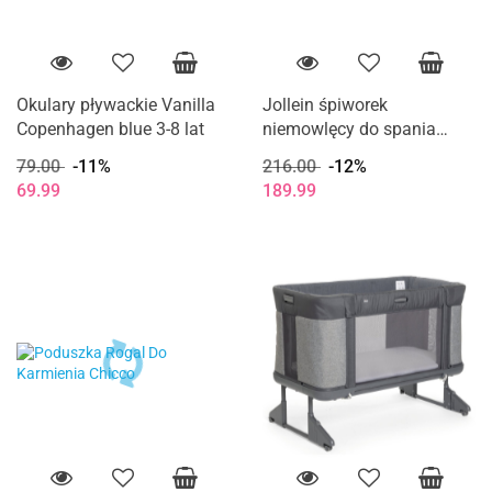
Okulary pływackie Vanilla
Jollein śpiworek
Copenhagen blue 3-8 lat
niemowlęcy do spania
całoroczny z odpinanymi
79.00
-11%
216.00
-12%
rękawami TEDDY BEAR 90
69.99
189.99
cm