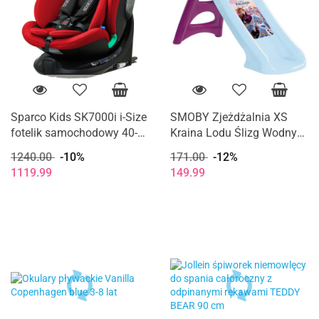
Sparco Kids SK7000i i-Size
SMOBY Zjeżdżalnia XS
fotelik samochodowy 40-
Kraina Lodu Ślizg Wodny
150 cm 0-12 lat - Red
90cm Frozen
1240.00
-10%
171.00
-12%
1119.99
149.99