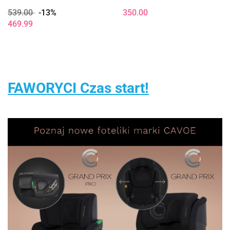
urodzenia do 150cm fotelik
Przyczepką Zielony 2-5 lat
539.00
-13%
350.00
samochodowy z Isofix -
469.99
Blue
FAWORYCI Czas start!