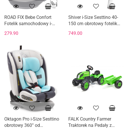
ROAD FIX Bebe Confort
Shiver i-Size Sesttino 40-
Fotelik samochodowy i-
150 cm obrotowy fotelik
Size 15-36 kg 100 - 150 cm
samochodowy 0-36 kg -
279.90
749.00
- Mist Grey
Gray/Gold
Oktagon Pro i-Size Sesttino
FALK Country Farmer
obrotowy 360° od
Traktorek na Pedały z