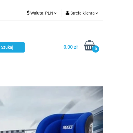
Waluta:
PLN
Strefa klienta
Karmienie
PLN
Zaloguj się
EUR
Zarejestruj się
CZK
Dodaj zgłoszenie
0,00 zł
0
ci
Bestsellery
Polecamy