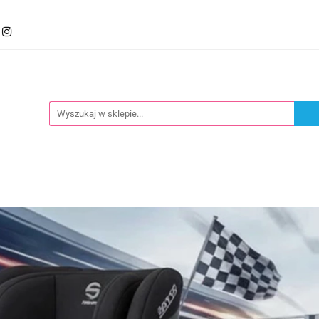
mocje
Kategorie
Foteliki
Wózki
Zabawki
llery
Polecamy
oteliki
Wózki
Zabawki
Karmienie
Nowoś