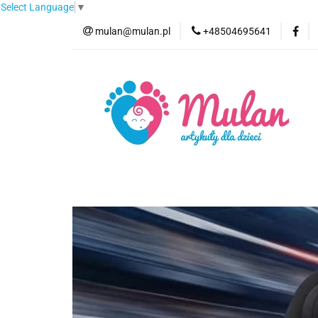
Select Language
▼
mulan@mulan.pl
+48504695641
Wyprzedaż
Pro
Nowości
Bestse
Wyprzedaż
Promocje
Kategorie
F