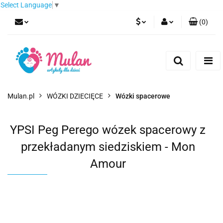
Select Language
▼
(
0
)
PLN
Zaloguj się
Zarejestruj się
EUR
Dodaj zgłoszenie
CZK
Mulan.pl
WÓZKI DZIECIĘCE
Wózki spacerowe
YPSI Peg Perego wózek spacerowy z
przekładanym siedziskiem - Mon
Amour