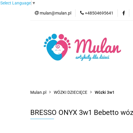
Select Language
▼
mulan@mulan.pl
+48504695641
Wyprzedaż
Pro
Nowości
Bestse
Wyprzedaż
Promocje
Kategorie
F
Mulan.pl
WÓZKI DZIECIĘCE
Wózki 3w1
BRESSO ONYX 3w1 Bebetto wózek