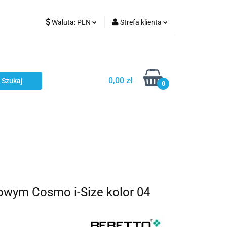
Waluta:
PLN
Strefa klienta
Karmienie
PLN
Zaloguj się
EUR
Zarejestruj się
CZK
Dodaj zgłoszenie
0,00 zł
0
ci
Bestsellery
Polecamy
wym Cosmo i-Size kolor 04