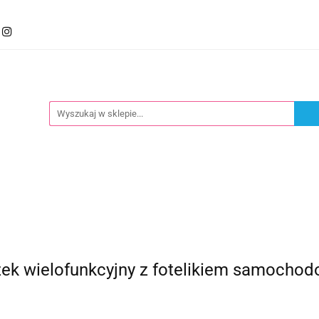
mocje
Kategorie
Foteliki
Wózki
Zabawki
llery
Polecamy
oteliki
Wózki
Zabawki
Karmienie
Nowoś
 wielofunkcyjny z fotelikiem samochodo