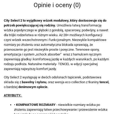
Opinie i oceny (0)
City Select 2 to wyjątkowy wózek modułowy, który dostosowuje się do
potrzeb powiększającej się rodziny.
Umożliwia łatwą transformację
wózka pojedynczego w głęboki z gondolą, spacerowy, podwójny, a nawet
dla trójki rodzeństwa w różnym wieku. Aż 28+ możliwych konfiguracji
czyni wózek wszechstronnym i funkcjonalnym. Niezwykle kompaktowe
rozmiary po złożeniu oraz automatyczna blokada sprawiają, że
przenoszenie go jest niezwykle proste i poręczne. Terenowe opony,
amortyzacja i system „schock absorber” wraz z hamulcem ręcznym
zapewniają gładką i komfortową jazdę w każdych warunkach, po każdym
rodzaju podłoża. Naturalne materiały- TENCEL w edycji specjalnej
zapewniają najwyższy komfort jazdy.
City Select 2 występuję w dwóch odsłonach tapicerek, podstawowa
składa się z
bawełny i nylonu
, oraz wersja eco collection z tkaniny
tencel,
o bardziej
denimowym splocie.
ATRYBUTY:
• KOMPAKTOWE ROZMIARY
- niewielkie rozmiary wózka po
złożeniu zapewniają łatwe przechowywanie i przewożenie wózka