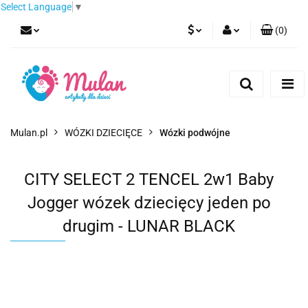
Select Language
▼
(
0
)
PLN
Zaloguj się
Zarejestruj się
EUR
Dodaj zgłoszenie
CZK
Mulan.pl
WÓZKI DZIECIĘCE
Wózki podwójne
CITY SELECT 2 TENCEL 2w1 Baby
Jogger wózek dziecięcy jeden po
drugim - LUNAR BLACK