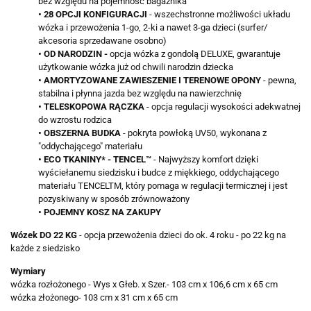
bez względu na pojemność bagażnika
• 28 OPCJI KONFIGURACJI
- wszechstronne możliwości układu
wózka i przewożenia 1-go, 2-ki a nawet 3-ga dzieci (surfer/
akcesoria sprzedawane osobno)
• OD NARODZIN -
opcja wózka z gondolą DELUXE, gwarantuje
użytkowanie wózka już od chwili narodzin dziecka
• AMORTYZOWANE ZAWIESZENIE I TERENOWE OPONY
- pewna,
stabilna i płynna jazda bez względu na nawierzchnię
• TELESKOPOWA RĄCZKA
- opcja regulacji wysokości adekwatnej
do wzrostu rodzica
• OBSZERNA BUDKA
- pokryta powłoką UV50, wykonana z
"oddychającego" materiału
• ECO TKANINY* - TENCEL™
- Najwyższy komfort dzięki
wyściełanemu siedzisku i budce z miękkiego, oddychającego
materiału TENCELTM, który pomaga w regulacji termicznej i jest
pozyskiwany w sposób zrównoważony
• POJEMNY KOSZ NA ZAKUPY
Wózek DO 22 KG
- opcja przewożenia dzieci do ok. 4 roku - po 22 kg na
każde z siedzisko
Wymiary
wózka rozłożonego - Wys x Głeb. x Szer.- 103 cm x 106,6 cm x 65 cm
wózka złożonego- 103 cm x 31 cm x 65 cm