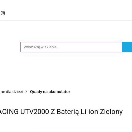
mocje
Kategorie
Foteliki
Wózki
Zabawki
llery
Polecamy
oteliki
Wózki
Zabawki
Karmienie
Nowoś
ne dla dzieci
Quady na akumulator
CING UTV2000 Z Baterią Li-ion Zielony