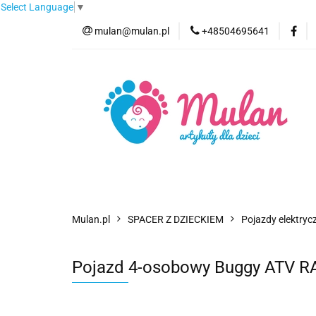
Select Language
▼
mulan@mulan.pl
+48504695641
Wyprzedaż
Pro
Nowości
Bestse
Wyprzedaż
Promocje
Kategorie
F
Mulan.pl
SPACER Z DZIECKIEM
Pojazdy elektrycz
Pojazd 4-osobowy Buggy ATV RA