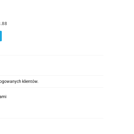
.88
alogowanych klientów.
nami