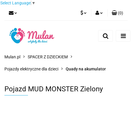
Select Language
▼
(
0
)
PLN
Zaloguj się
Zarejestruj się
EUR
Dodaj zgłoszenie
CZK
Mulan.pl
SPACER Z DZIECKIEM
Pojazdy elektryczne dla dzieci
Quady na akumulator
Pojazd MUD MONSTER Zielony