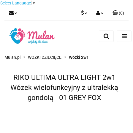
Select Language
▼
(
0
)
PLN
Zaloguj się
Zarejestruj się
EUR
Dodaj zgłoszenie
CZK
Mulan.pl
WÓZKI DZIECIĘCE
Wózki 2w1
RIKO ULTIMA ULTRA LIGHT 2w1
Wózek wielofunkcyjny z ultralekką
gondolą - 01 GREY FOX