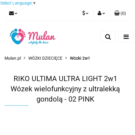
Select Language
▼
(
0
)
PLN
Zaloguj się
Zarejestruj się
EUR
Dodaj zgłoszenie
CZK
Mulan.pl
WÓZKI DZIECIĘCE
Wózki 2w1
RIKO ULTIMA ULTRA LIGHT 2w1
Wózek wielofunkcyjny z ultralekką
gondolą - 02 PINK