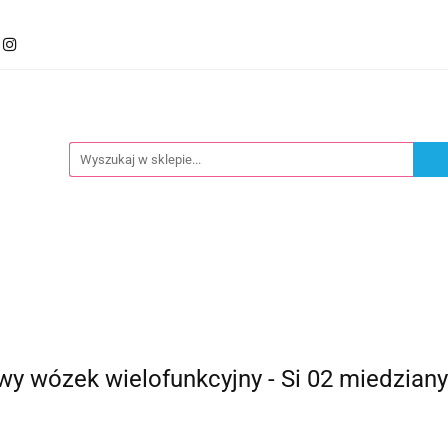
mocje
Kategorie
Foteliki
Wózki
Zabawki
llery
Polecamy
oteliki
Wózki
Zabawki
Karmienie
Nowoś
y wózek wielofunkcyjny - Si 02 miedziany