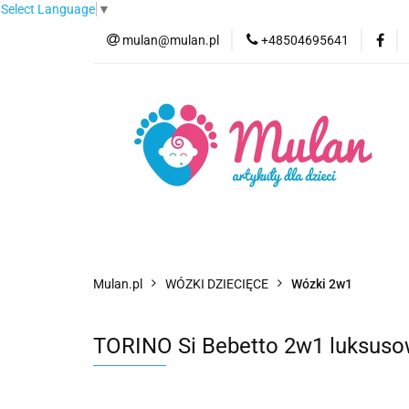
Select Language
▼
mulan@mulan.pl
+48504695641
Wyprzedaż
Pro
Nowości
Bestse
Wyprzedaż
Promocje
Kategorie
F
Mulan.pl
WÓZKI DZIECIĘCE
Wózki 2w1
TORINO Si Bebetto 2w1 luksusow