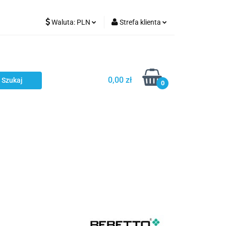
Waluta:
PLN
Strefa klienta
Karmienie
PLN
Zaloguj się
EUR
Zarejestruj się
CZK
Dodaj zgłoszenie
0,00 zł
0
ci
Bestsellery
Polecamy