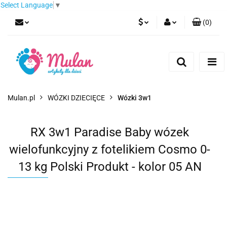
Select Language
▼
(
0
)
PLN
Zaloguj się
Zarejestruj się
EUR
Dodaj zgłoszenie
CZK
Mulan.pl
WÓZKI DZIECIĘCE
Wózki 3w1
RX 3w1 Paradise Baby wózek
wielofunkcyjny z fotelikiem Cosmo 0-
13 kg Polski Produkt - kolor 05 AN