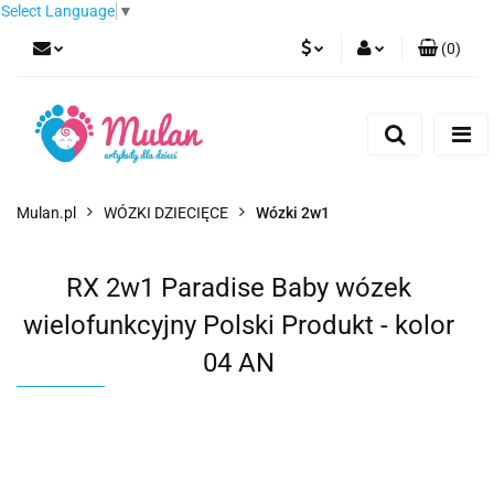
Select Language
▼
(
0
)
PLN
Zaloguj się
Zarejestruj się
EUR
Dodaj zgłoszenie
CZK
Mulan.pl
WÓZKI DZIECIĘCE
Wózki 2w1
RX 2w1 Paradise Baby wózek
wielofunkcyjny Polski Produkt - kolor
04 AN