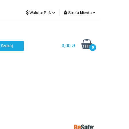
Waluta:
PLN
Strefa klienta
Karmienie
PLN
Zaloguj się
EUR
Zarejestruj się
CZK
Dodaj zgłoszenie
0,00 zł
0
ci
Bestsellery
Polecamy