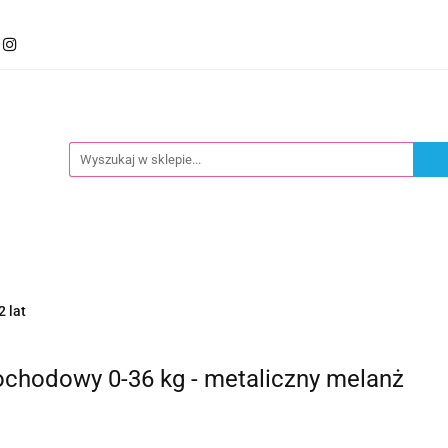
mocje
Kategorie
Foteliki
Wózki
Zabawki
llery
Polecamy
oteliki
Wózki
Zabawki
Karmienie
Nowoś
2 lat
chodowy 0-36 kg - metaliczny melanż