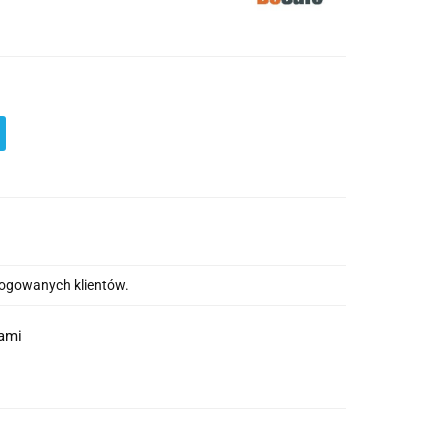
alogowanych klientów.
nami