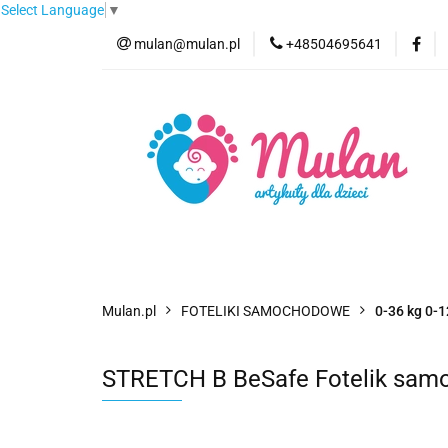
Select Language
▼
mulan@mulan.pl
+48504695641
Wyprzedaż
Pro
Nowości
Bestse
Wyprzedaż
Promocje
Kategorie
F
Mulan.pl
FOTELIKI SAMOCHODOWE
0-36 kg 0-1
STRETCH B BeSafe Fotelik samo