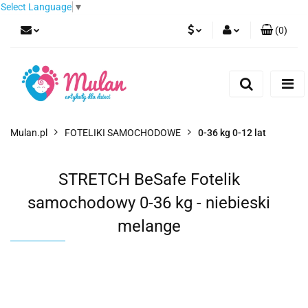
Select Language
▼
(
0
)
PLN
Zaloguj się
Zarejestruj się
EUR
Dodaj zgłoszenie
CZK
Mulan.pl
FOTELIKI SAMOCHODOWE
0-36 kg 0-12 lat
STRETCH BeSafe Fotelik
samochodowy 0-36 kg - niebieski
melange