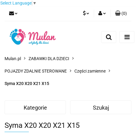
Select Language
▼
(
0
)
PLN
Zaloguj się
Zarejestruj się
EUR
Dodaj zgłoszenie
CZK
Mulan.pl
ZABAWKI DLA DZIECI
POJAZDY ZDALNIE STEROWANE
Części zamienne
Syma X20 X20 X21 X15
Kategorie
Szukaj
Syma X20 X20 X21 X15