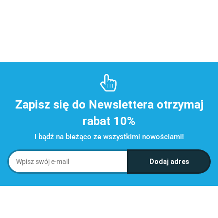
Zapisz się do Newslettera otrzymaj
rabat 10%
I bądź na bieżąco ze wszystkimi nowościami!