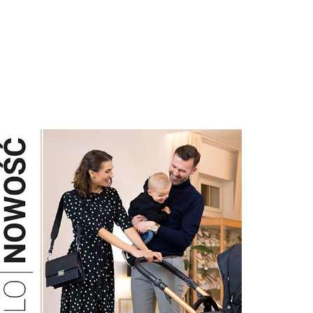
White
/Gold
pokrowiec
79.90
ochraniacz
prześcieradło frotte
na materac - Biały