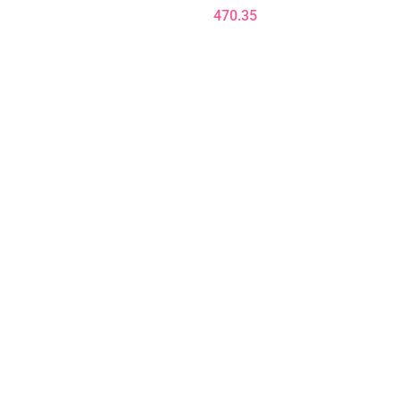
L
470.35