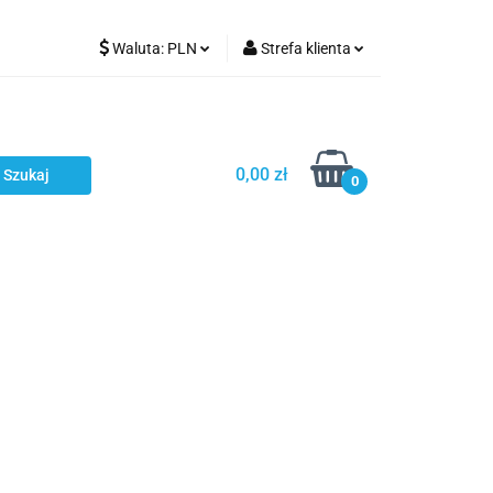
Waluta:
PLN
Strefa klienta
Karmienie
PLN
Zaloguj się
EUR
Zarejestruj się
CZK
Dodaj zgłoszenie
0,00 zł
0
ci
Bestsellery
Polecamy