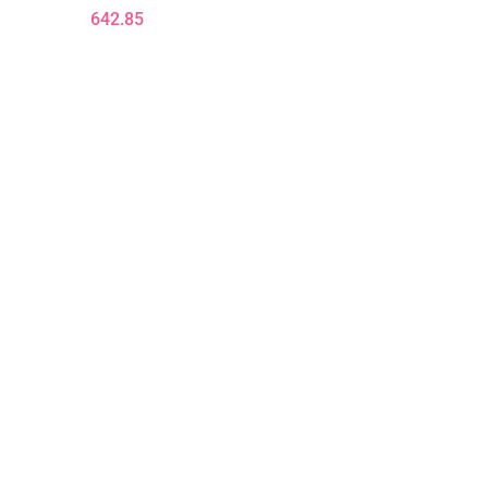
200x90x17 T25
642.85