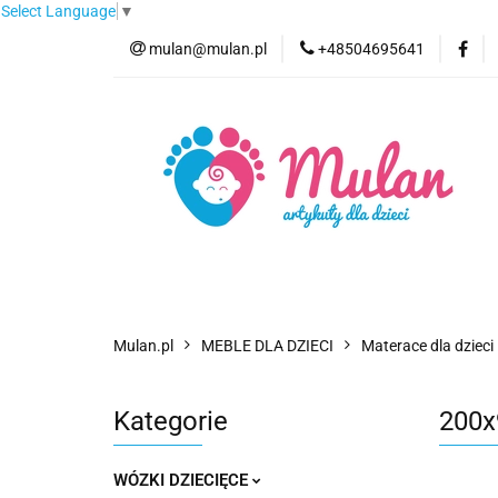
Select Language
▼
mulan@mulan.pl
+48504695641
Wyprzedaż
Pro
Nowości
Bestse
Wyprzedaż
Promocje
Kategorie
F
Mulan.pl
MEBLE DLA DZIECI
Materace dla dzieci
Kategorie
200
WÓZKI DZIECIĘCE