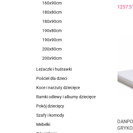
160x90cm
1257.5
180x80cm
180x90cm
190x80cm
190x90cm
200x80cm
200x90cm
Leżaczki i huśtawki
Pościel dla dzieci
Koce i narzuty dziecięce
Ramki odlewy i albumy dziecięce
Pokój dziecięcy
Szafy i komody
DANPO
Mebelki
GRYKO