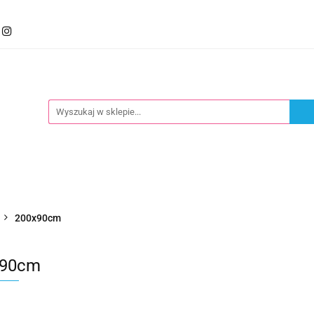
mocje
Kategorie
Foteliki
Wózki
Zabawki
llery
Polecamy
oteliki
Wózki
Zabawki
Karmienie
Nowoś
200x90cm
x90cm