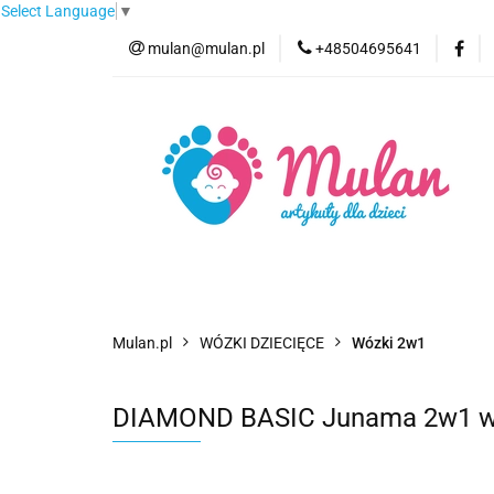
Select Language
▼
mulan@mulan.pl
+48504695641
Wyprzedaż
Pro
Nowości
Bestse
Wyprzedaż
Promocje
Kategorie
F
Mulan.pl
WÓZKI DZIECIĘCE
Wózki 2w1
DIAMOND BASIC Junama 2w1 wóze