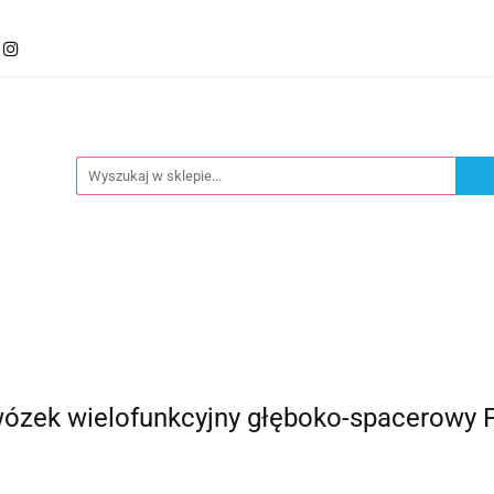
mocje
Kategorie
Foteliki
Wózki
Zabawki
llery
Polecamy
oteliki
Wózki
Zabawki
Karmienie
Nowoś
k wielofunkcyjny głęboko-spacerowy Pol