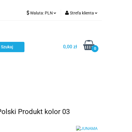
Waluta:
PLN
Strefa klienta
Karmienie
PLN
Zaloguj się
EUR
Zarejestruj się
CZK
Dodaj zgłoszenie
0,00 zł
0
ci
Bestsellery
Polecamy
ski Produkt kolor 03