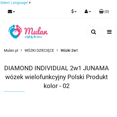
Select Language
▼
(
0
)
PLN
Zaloguj się
Zarejestruj się
EUR
Dodaj zgłoszenie
CZK
Mulan.pl
WÓZKI DZIECIĘCE
Wózki 2w1
DIAMOND INDIVIDUAL 2w1 JUNAMA
wózek wielofunkcyjny Polski Produkt
kolor - 02