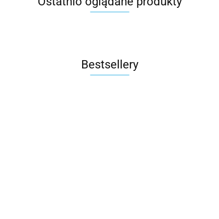
Ostatnio oglądane produkty
Bestsellery
M.Twin x
Rito
Wózek
Rubber
Auto na
Sparco Kids
ROAD FIX
Bliźniaczy
grey
Akumulator
3605.00
499.90
SK7000i i-Size
Bebe Confor
Mast
Qplay
Mercedes
fotelik
Fotelik
1804.00
Swiss
Rowerek
1240.00
279.90
GLC 63S
samochodowy
samochodo
Design -
trójkołowy
-10%
Dwuosobowy
40-150 cm 0-
i-Size 15-36
Blueberry
składany
1119.99
Światła LED