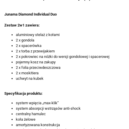
Junama Diamond Individual Duo
Zestaw 2w1 zawiera:
aluminiowy stelaż z kołami
2 x gondola
2 x spacerówka
2 x torba z przewijakiem
2 x pokrowiec na nóżki do wersji gondolowej i spacerowej
pojemny kosz na zakupy
2 x folia przeciwdeszczowa
2 x moskitiera
uchwyt na kubek
Specyfikacja produktu:
system wpięcia „max-klik”
system absorpcji wstrząsów anti-shock
centralny hamulec
koła żelowe
amortyzowana konstrukcja