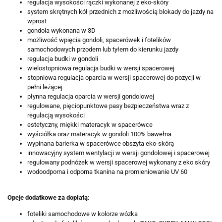
regulacja wysokości rączki wykonanej z eko-skóry
system skrętnych kół przednich z możliwością blokady do jazdy na
wprost
gondola wykonana w 3D
możliwość wpięcia gondoli, spacerówek i fotelików
samochodowych przodem lub tyłem do kierunku jazdy
regulacja budki w gondoli
wielostopniowa regulacja budki w wersji spacerowej
stopniowa regulacja oparcia w wersji spacerowej do pozycji w
pełni leżącej
płynna regulacja oparcia w wersji gondolowej
regulowane, pięciopunktowe pasy bezpieczeństwa wraz z
regulacją wysokości
estetyczny, miękki materacyk w spacerówce
wyściółka oraz materacyk w gondoli 100% bawełna
wypinana barierka w spacerówce obszyta eko-skórą
innowacyjny system wentylacji w wersji gondolowej i spacerowej
regulowany podnóżek w wersji spacerowej wykonany z eko skóry
wodoodporna i odporna tkanina na promieniowanie UV 60
Opcje dodatkowe za dopłatą:
foteliki samochodowe w kolorze wózka