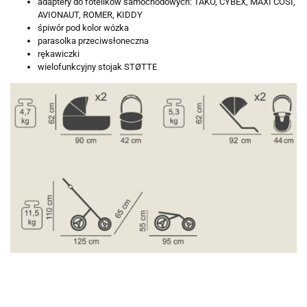
adaptery do fotelików samochodowych: TAKO, CYBEX, MAXI COSI,
AVIONAUT, ROMER, KIDDY
śpiwór pod kolor wózka
parasolka przeciwsłoneczna
rękawiczki
wielofunkcyjny stojak STØTTE