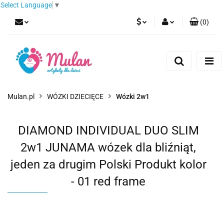
Select Language
▼
(
0
)
PLN
Zaloguj się
Zarejestruj się
EUR
Dodaj zgłoszenie
CZK
Mulan.pl
WÓZKI DZIECIĘCE
Wózki 2w1
DIAMOND INDIVIDUAL DUO SLIM
2w1 JUNAMA wózek dla bliźniąt,
jeden za drugim Polski Produkt kolor
- 01 red frame