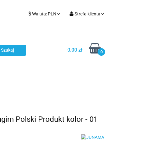
Waluta:
PLN
Strefa klienta
Karmienie
PLN
Zaloguj się
EUR
Zarejestruj się
CZK
Dodaj zgłoszenie
0,00 zł
0
ci
Bestsellery
Polecamy
m Polski Produkt kolor - 01