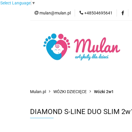
Select Language
▼
mulan@mulan.pl
+48504695641
Wyprzedaż
Pro
Nowości
Bestse
Wyprzedaż
Promocje
Kategorie
F
Mulan.pl
WÓZKI DZIECIĘCE
Wózki 2w1
DIAMOND S-LINE DUO SLIM 2w1 JU