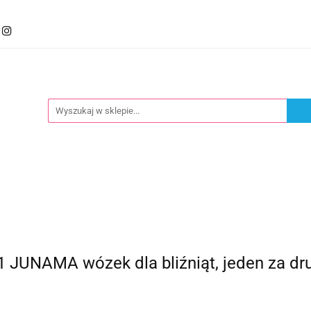
mocje
Kategorie
Foteliki
Wózki
Zabawki
llery
Polecamy
oteliki
Wózki
Zabawki
Karmienie
Nowoś
NAMA wózek dla bliźniąt, jeden za drugi