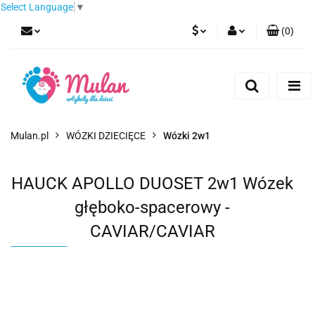
Select Language
▼
(
0
)
PLN
Zaloguj się
Zarejestruj się
EUR
Dodaj zgłoszenie
CZK
Mulan.pl
WÓZKI DZIECIĘCE
Wózki 2w1
HAUCK APOLLO DUOSET 2w1 Wózek
głęboko-spacerowy -
CAVIAR/CAVIAR