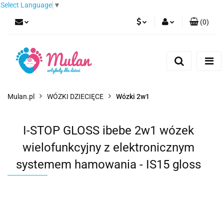
Select Language
▼
(
0
)
PLN
Zaloguj się
Zarejestruj się
EUR
Dodaj zgłoszenie
CZK
Mulan.pl
WÓZKI DZIECIĘCE
Wózki 2w1
I-STOP GLOSS ibebe 2w1 wózek
wielofunkcyjny z elektronicznym
systemem hamowania - IS15 gloss