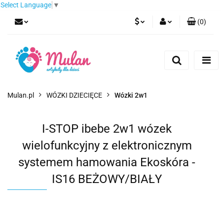
Select Language
▼
(
0
)
PLN
Zaloguj się
Zarejestruj się
EUR
Dodaj zgłoszenie
CZK
Mulan.pl
WÓZKI DZIECIĘCE
Wózki 2w1
I-STOP ibebe 2w1 wózek
wielofunkcyjny z elektronicznym
systemem hamowania Ekoskóra -
IS16 BEŻOWY/BIAŁY