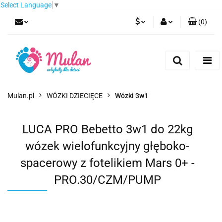
Select Language
▼
(
0
)
PLN
Zaloguj się
Zarejestruj się
EUR
Dodaj zgłoszenie
CZK
Mulan.pl
WÓZKI DZIECIĘCE
Wózki 3w1
LUCA PRO Bebetto 3w1 do 22kg
wózek wielofunkcyjny głęboko-
spacerowy z fotelikiem Mars 0+ -
PRO.30/CZM/PUMP