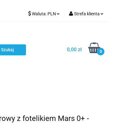
Waluta:
PLN
Strefa klienta
Karmienie
PLN
Zaloguj się
EUR
Zarejestruj się
CZK
Dodaj zgłoszenie
0,00 zł
0
ci
Bestsellery
Polecamy
wy z fotelikiem Mars 0+ -