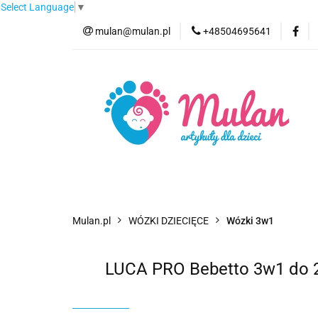
Select Language
▼
mulan@mulan.pl
+48504695641
Wyprzedaż
Pro
Nowości
Bestse
Wyprzedaż
Promocje
Kategorie
F
Mulan.pl
WÓZKI DZIECIĘCE
Wózki 3w1
LUCA PRO Bebetto 3w1 do 22