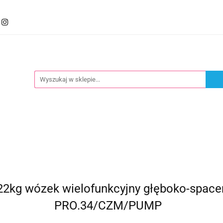
mocje
Kategorie
Foteliki
Wózki
Zabawki
llery
Polecamy
oteliki
Wózki
Zabawki
Karmienie
Nowoś
kg wózek wielofunkcyjny głęboko-spacero
PRO.34/CZM/PUMP