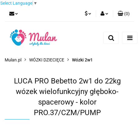
Select Language
▼
(
0
)
PLN
Zaloguj się
Zarejestruj się
EUR
Dodaj zgłoszenie
CZK
Mulan.pl
WÓZKI DZIECIĘCE
Wózki 2w1
LUCA PRO Bebetto 2w1 do 22kg
wózek wielofunkcyjny głęboko-
spacerowy - kolor
PRO.37/CZM/PUMP