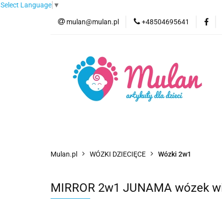
Select Language
▼
mulan@mulan.pl
+48504695641
Wyprzedaż
Pro
Nowości
Bestse
Wyprzedaż
Promocje
Kategorie
F
Mulan.pl
WÓZKI DZIECIĘCE
Wózki 2w1
MIRROR 2w1 JUNAMA wózek wielo