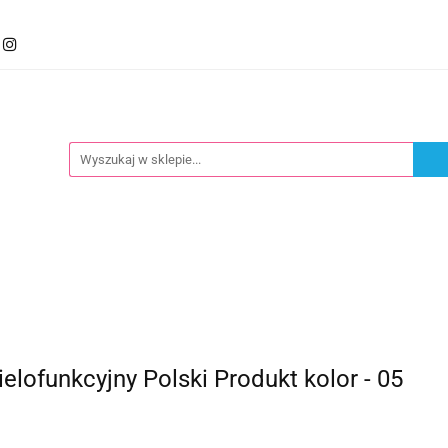
mocje
Kategorie
Foteliki
Wózki
Zabawki
llery
Polecamy
oteliki
Wózki
Zabawki
Karmienie
Nowoś
funkcyjny Polski Produkt kolor - 05