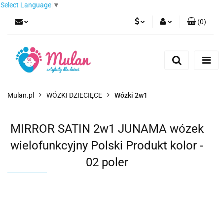
Select Language
▼
(
0
)
PLN
Zaloguj się
Zarejestruj się
EUR
Dodaj zgłoszenie
CZK
Mulan.pl
WÓZKI DZIECIĘCE
Wózki 2w1
MIRROR SATIN 2w1 JUNAMA wózek
wielofunkcyjny Polski Produkt kolor -
02 poler