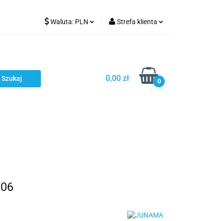
Waluta:
PLN
Strefa klienta
Karmienie
PLN
Zaloguj się
EUR
Zarejestruj się
CZK
Dodaj zgłoszenie
0,00 zł
0
ci
Bestsellery
Polecamy
 06