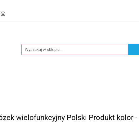
mocje
Kategorie
Foteliki
Wózki
Zabawki
llery
Polecamy
oteliki
Wózki
Zabawki
Karmienie
Nowoś
 wielofunkcyjny Polski Produkt kolor -