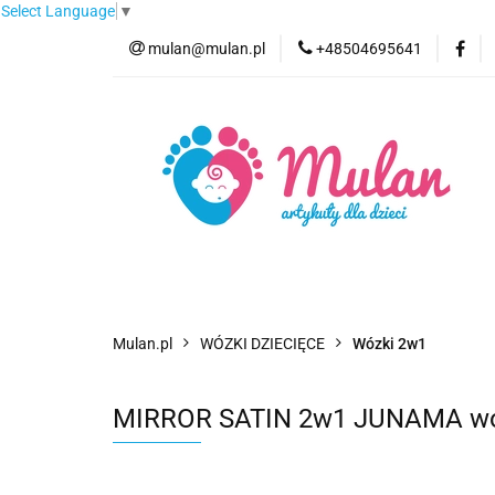
Select Language
▼
mulan@mulan.pl
+48504695641
Wyprzedaż
Pro
Nowości
Bestse
Wyprzedaż
Promocje
Kategorie
F
Mulan.pl
WÓZKI DZIECIĘCE
Wózki 2w1
MIRROR SATIN 2w1 JUNAMA wózek