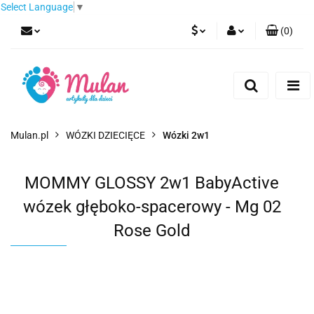
Select Language
▼
(
0
)
PLN
Zaloguj się
Zarejestruj się
EUR
Dodaj zgłoszenie
CZK
Mulan.pl
WÓZKI DZIECIĘCE
Wózki 2w1
MOMMY GLOSSY 2w1 BabyActive
wózek głęboko-spacerowy - Mg 02
Rose Gold