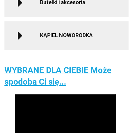
Butelki i akcesoria
KĄPIEL NOWORODKA
WYBRANE DLA CIEBIE Może
spodoba Ci się...