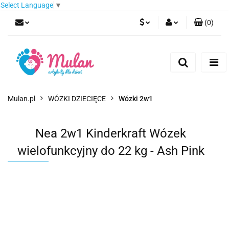
Select Language
▼
(
0
)
PLN
Zaloguj się
Zarejestruj się
EUR
Dodaj zgłoszenie
CZK
Mulan.pl
WÓZKI DZIECIĘCE
Wózki 2w1
Nea 2w1 Kinderkraft Wózek
wielofunkcyjny do 22 kg - Ash Pink