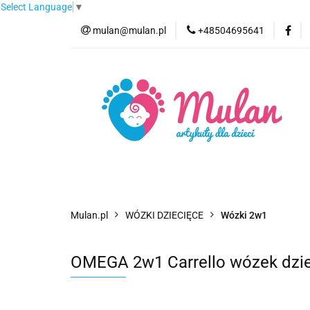
Select Language
▼
mulan@mulan.pl
+48504695641
Wyprzedaż
Pro
Nowości
Bestse
Wyprzedaż
Promocje
Kategorie
F
Mulan.pl
WÓZKI DZIECIĘCE
Wózki 2w1
OMEGA 2w1 Carrello wózek dzie