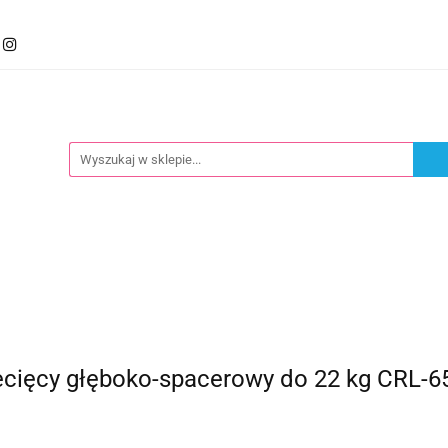
mocje
Kategorie
Foteliki
Wózki
Zabawki
llery
Polecamy
oteliki
Wózki
Zabawki
Karmienie
Nowoś
cięcy głęboko-spacerowy do 22 kg CRL-65