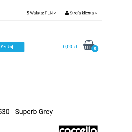
Waluta:
PLN
Strefa klienta
Karmienie
PLN
Zaloguj się
EUR
Zarejestruj się
CZK
Dodaj zgłoszenie
0,00 zł
0
ci
Bestsellery
Polecamy
30 - Superb Grey