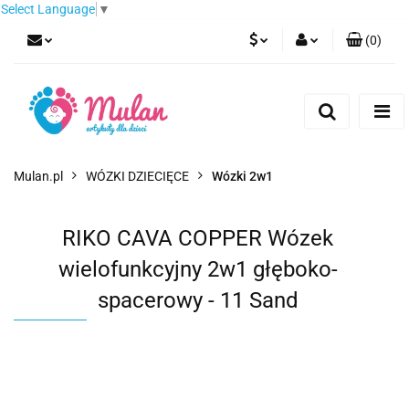
Select Language
▼
(
0
)
PLN
Zaloguj się
Zarejestruj się
EUR
Dodaj zgłoszenie
CZK
Mulan.pl
WÓZKI DZIECIĘCE
Wózki 2w1
RIKO CAVA COPPER Wózek
wielofunkcyjny 2w1 głęboko-
spacerowy - 11 Sand