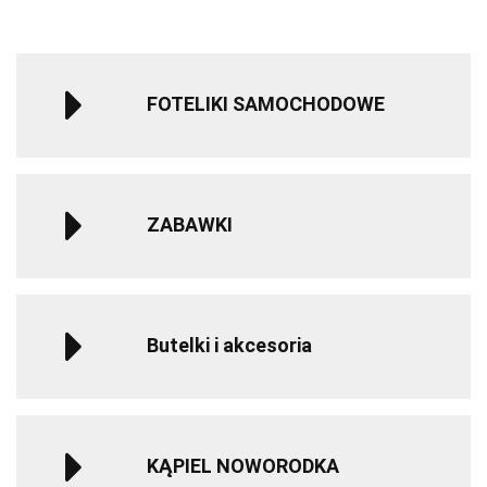
życia - Gray
życ
FOTELIKI SAMOCHODOWE
ZABAWKI
Butelki i akcesoria
KĄPIEL NOWORODKA