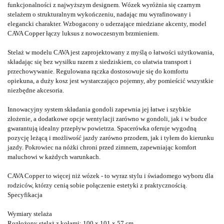
funkcjonalności z najwyższym designem. Wózek wyróżnia się czarnym
stelażem o strukturalnym wykończeniu, nadając mu wyrafinowany i
elegancki charakter. Wzbogacony o uderzające miedziane akcenty, model
CAVA Copper łączy luksus z nowoczesnym brzmieniem.
Stelaż w modelu CAVA jest zaprojektowany z myślą o łatwości użytkowania,
składając się bez wysiłku razem z siedziskiem, co ułatwia transport i
przechowywanie. Regulowana rączka dostosowuje się do komfortu
opiekuna, a duży kosz jest wystarczająco pojemny, aby pomieścić wszystkie
niezbędne akcesoria.
Innowacyjny system składania gondoli zapewnia jej łatwe i szybkie
złożenie, a dodatkowe opcje wentylacji zarówno w gondoli, jak i w budce
gwarantują idealny przepływ powietrza. Spacerówka oferuje wygodną
pozycję leżącą i możliwość jazdy zarówno przodem, jak i tyłem do kierunku
jazdy. Pokrowiec na nóżki chroni przed zimnem, zapewniając komfort
maluchowi w każdych warunkach.
CAVA Copper to więcej niż wózek - to wyraz stylu i świadomego wyboru dla
rodziców, którzy cenią sobie połączenie estetyki z praktycznością.
Specyfikacja
Wymiary stelaża
Rozłożony stelaż z kołami:
100 x 101 x 57 cm