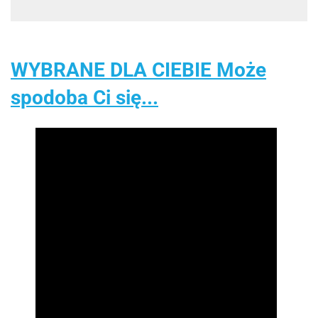
WYBRANE DLA CIEBIE Może
spodoba Ci się...