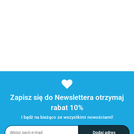
Zapisz się do Newslettera otrzymaj
rabat 10%
I bądź na bieżąco ze wszystkimi nowościami!