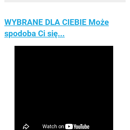
WYBRANE DLA CIEBIE Może
spodoba Ci się...