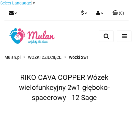
Select Language
▼
(
0
)
PLN
Zaloguj się
Zarejestruj się
EUR
Dodaj zgłoszenie
CZK
Mulan.pl
WÓZKI DZIECIĘCE
Wózki 2w1
RIKO CAVA COPPER Wózek
wielofunkcyjny 2w1 głęboko-
spacerowy - 12 Sage