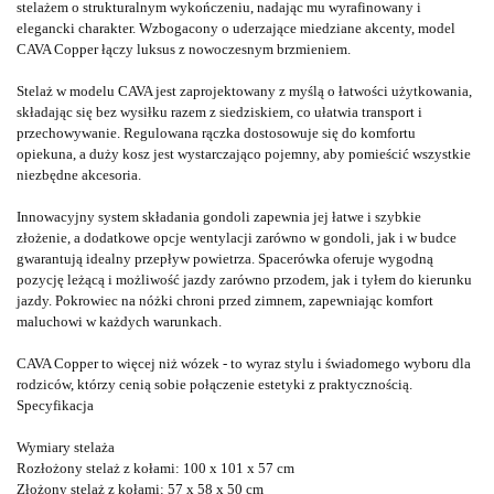
stelażem o strukturalnym wykończeniu, nadając mu wyrafinowany i
elegancki charakter. Wzbogacony o uderzające miedziane akcenty, model
CAVA Copper łączy luksus z nowoczesnym brzmieniem.
Stelaż w modelu CAVA jest zaprojektowany z myślą o łatwości użytkowania,
składając się bez wysiłku razem z siedziskiem, co ułatwia transport i
przechowywanie. Regulowana rączka dostosowuje się do komfortu
opiekuna, a duży kosz jest wystarczająco pojemny, aby pomieścić wszystkie
niezbędne akcesoria.
Innowacyjny system składania gondoli zapewnia jej łatwe i szybkie
złożenie, a dodatkowe opcje wentylacji zarówno w gondoli, jak i w budce
gwarantują idealny przepływ powietrza. Spacerówka oferuje wygodną
pozycję leżącą i możliwość jazdy zarówno przodem, jak i tyłem do kierunku
jazdy. Pokrowiec na nóżki chroni przed zimnem, zapewniając komfort
maluchowi w każdych warunkach.
CAVA Copper to więcej niż wózek - to wyraz stylu i świadomego wyboru dla
rodziców, którzy cenią sobie połączenie estetyki z praktycznością.
Specyfikacja
Wymiary stelaża
Rozłożony stelaż z kołami:
100 x 101 x 57 cm
Złożony stelaż z kołami:
57 x 58 x 50 cm