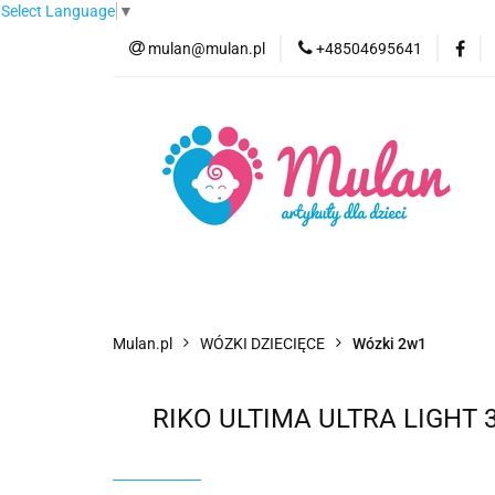
Select Language
▼
mulan@mulan.pl
+48504695641
Wyprzedaż
Pro
Nowości
Bestse
Wyprzedaż
Promocje
Kategorie
F
Mulan.pl
WÓZKI DZIECIĘCE
Wózki 2w1
RIKO ULTIMA ULTRA LIGHT 3w1