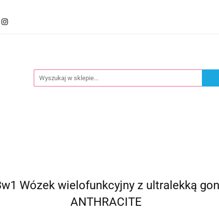
mocje
Kategorie
Foteliki
Wózki
Zabawki
llery
Polecamy
oteliki
Wózki
Zabawki
Karmienie
Nowoś
 Wózek wielofunkcyjny z ultralekką gondo
ANTHRACITE