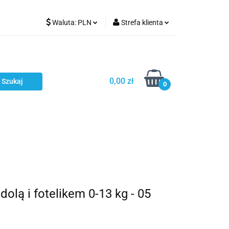
Waluta:
PLN
Strefa klienta
Karmienie
PLN
Zaloguj się
EUR
Zarejestruj się
CZK
Dodaj zgłoszenie
0,00 zł
0
ci
Bestsellery
Polecamy
lą i fotelikem 0-13 kg - 05