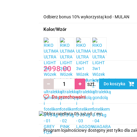
Odbierz bonus 10% wykorzystaj kod - MULAN
Kolor/Wzór
2998.00
szt.
Do koszyka
Do przechowalni
Rata 0% już od:
/ mc
Program lojalnościowy dostępny jest tylko dla z