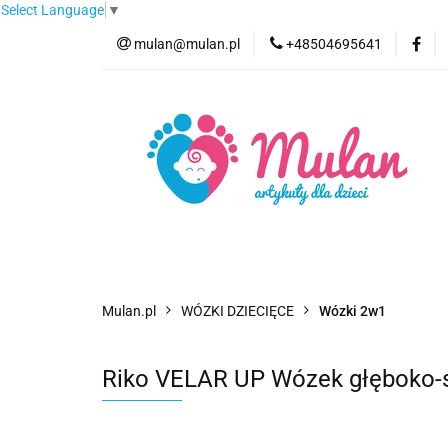
Select Language
▼
mulan@mulan.pl
+48504695641
Wyprzedaż
Pro
Nowości
Bestse
Wyprzedaż
Promocje
Kategorie
F
Mulan.pl
WÓZKI DZIECIĘCE
Wózki 2w1
Riko VELAR UP Wózek głęboko-