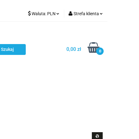
Waluta:
PLN
Strefa klienta
Karmienie
PLN
Zaloguj się
EUR
Zarejestruj się
CZK
Dodaj zgłoszenie
0,00 zł
0
ci
Bestsellery
Polecamy