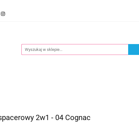
mocje
Kategorie
Foteliki
Wózki
Zabawki
llery
Polecamy
oteliki
Wózki
Zabawki
Karmienie
Nowoś
spacerowy 2w1 - 04 Cognac