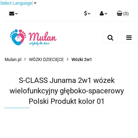
Select Language
▼
(
0
)
PLN
Zaloguj się
Zarejestruj się
EUR
Dodaj zgłoszenie
CZK
Mulan.pl
WÓZKI DZIECIĘCE
Wózki 2w1
S-CLASS Junama 2w1 wózek
wielofunkcyjny głęboko-spacerowy
Polski Produkt kolor 01