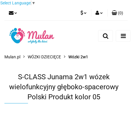
Select Language
▼
(
0
)
PLN
Zaloguj się
Zarejestruj się
EUR
Dodaj zgłoszenie
CZK
Mulan.pl
WÓZKI DZIECIĘCE
Wózki 2w1
S-CLASS Junama 2w1 wózek
wielofunkcyjny głęboko-spacerowy
Polski Produkt kolor 05