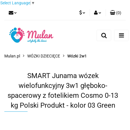
Select Language
▼
(
0
)
PLN
Zaloguj się
Zarejestruj się
EUR
Dodaj zgłoszenie
CZK
Mulan.pl
WÓZKI DZIECIĘCE
Wózki 2w1
SMART Junama wózek
wielofunkcyjny 3w1 głęboko-
spacerowy z fotelikiem Cosmo 0-13
kg Polski Produkt - kolor 03 Green