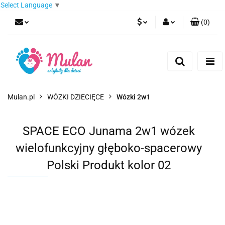
Select Language
▼
(
0
)
PLN
Zaloguj się
Zarejestruj się
EUR
Dodaj zgłoszenie
CZK
Mulan.pl
WÓZKI DZIECIĘCE
Wózki 2w1
SPACE ECO Junama 2w1 wózek
wielofunkcyjny głęboko-spacerowy
Polski Produkt kolor 02